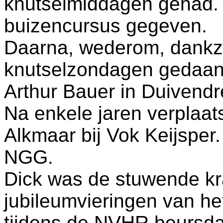
knutselmiddagen gehad. 
buizencursus gegeven.
Daarna, wederom, dankzi
knutselzondagen gedaa
Arthur Bauer in Duivendr
Na enkele jaren verplaa
Alkmaar bij Vok Keijsper.
NGG.
Dick was de stuwende kra
jubileumvieringen van h
tijdens de NVHR beursdag